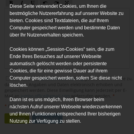
Diese Seite verwendet Cookies, um Ihnen die
bestmögliche Nutzererfahrung auf unserer Website zu
bieten. Cookies sind Textdateien, die auf Ihrem
Computer gespeichert werden und bestimmte Daten
über Ihr Nutzerverhalten speichern.
Cookies können „Session-Cookies“ sein, die zum
Ende Ihres Besuches auf unserer Webseite
automatisch gelöscht werden oder persistente
Cookies, die für eine gewisse Dauer auf ihrem
Computer gespeichert werden, sofern Sie diese nicht
Ich habe die
Datenschutzerklärung
gelesen und stimme zu,
dass meine Angaben und Daten elektronisch erhoben und
löschen.
gespeichert werden. Diese Einwilligung kann jederzeit per E-
Mail an
jumbo.office@gmail.com
widerrufen werden.
*
Dann ist es uns möglich, Ihren Browser beim
*
Pflichtangaben
nächsten Aufruf unserer Webseite wiederzuerkennen
und Ihnen Funktionen entsprechend Ihrer bisherigen
Senden
Abbrechen
Nutzung zur Verfügung zu stellen.