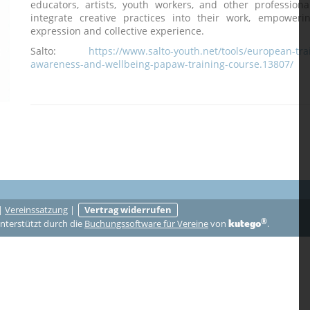
educators, artists, youth workers, and other professiona
integrate creative practices into their work, empoweri
expression and collective experience.
Salto:
https://www.salto-youth.net/tools/european-tra
awareness-and-wellbeing-papaw-training-course.13807/
|
Vereinssatzung
|
Vertrag widerrufen
®
kutego
nterstützt durch die
Buchungssoftware für Vereine
von
.