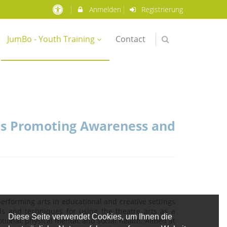
Anmelden
Registrierung
JumBo - Youth Training
Contact
s Promoting Awareness and
erforming arts in educational and creative settings
ds and techniques for using the theatre arts as a
Diese Seite verwendet Cookies, um Ihnen die
tional, physical mental, and social health. Aimed at