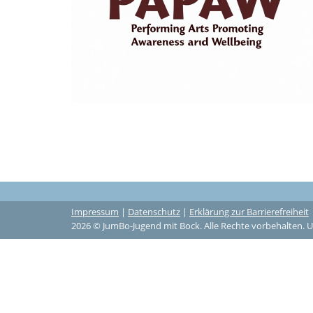
Impressum
|
Datenschutz
|
Erklärung zur Barrierefreiheit
2026 © JumBo-Jugend mit Bock. Alle Rechte vorbehalten. U