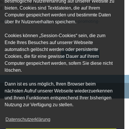
bestmögliche Nutzererfahrung auf unserer Website zu
ls, PAPAW equips participants with the skills to
ng individuals and communities through artistic
bieten. Cookies sind Textdateien, die auf Ihrem
Computer gespeichert werden und bestimmte Daten
ining-calendar/training/performing-arts-promoting-
über Ihr Nutzerverhalten speichern.
Cookies können „Session-Cookies“ sein, die zum
Ende Ihres Besuches auf unserer Webseite
automatisch gelöscht werden oder persistente
Termine & Infos
Cookies, die für eine gewisse Dauer auf ihrem
Computer gespeichert werden, sofern Sie diese nicht
löschen.
Dann ist es uns möglich, Ihren Browser beim
nächsten Aufruf unserer Webseite wiederzuerkennen
und Ihnen Funktionen entsprechend Ihrer bisherigen
Nutzung zur Verfügung zu stellen.
Datenschutzerklärung