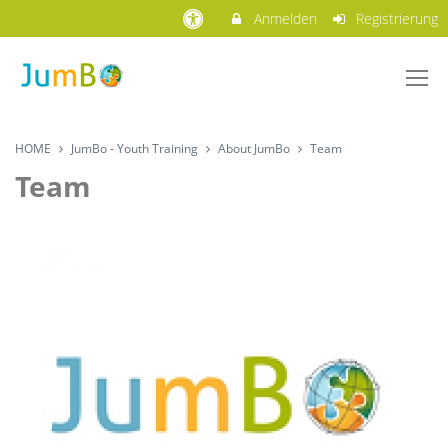
Anmelden
Registrierung
HOME
JumBo - Youth Training
About JumBo
Team
Team