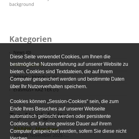
background
Kategorien
News (0)
Diese Seite verwendet Cookies, um Ihnen die
bestmögliche Nutzererfahrung auf unserer Website zu
Workshops (9)
bieten. Cookies sind Textdateien, die auf Ihrem
PAPAW - Mondsee (1)
Computer gespeichert werden und bestimmte Daten
über Ihr Nutzerverhalten speichern.
Erasmus+ KA2 TEK (1)
Cookies können „Session-Cookies“ sein, die zum
Ende Ihres Besuches auf unserer Webseite
Top Neuigkeiten
automatisch gelöscht werden oder persistente
Cookies, die für eine gewisse Dauer auf ihrem
PAPAW - Mondsee
Computer gespeichert werden, sofern Sie diese nicht
PAPAW November 2025 -...
löschen.